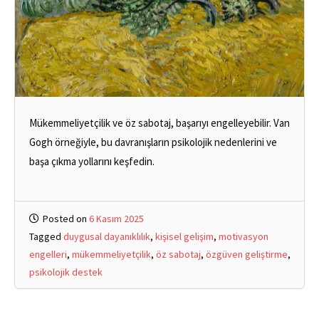
Mükemmeliyetçilik ve öz sabotaj, başarıyı engelleyebilir. Van
Gogh örneğiyle, bu davranışların psikolojik nedenlerini ve
başa çıkma yollarını keşfedin.
Posted on
6 Kasım 2025
Tagged
duygusal dayanıklılık
,
kişisel gelişim
,
motivasyon
engelleri
,
mükemmeliyetçilik
,
öz sabotaj
,
özgüven geliştirme
,
psikolojik destek