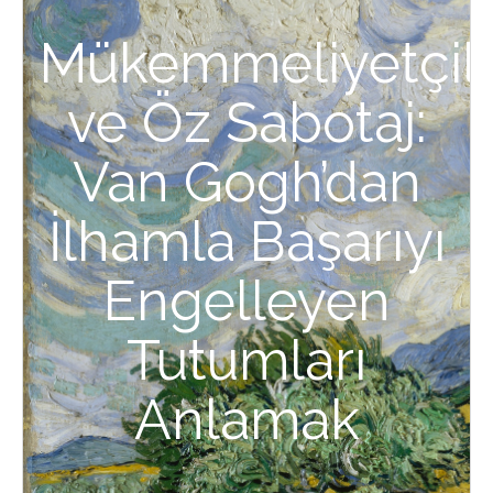
Mükemmeliyetçili
ve Öz Sabotaj:
Van Gogh’dan
İlhamla Başarıyı
Engelleyen
Tutumları
Anlamak